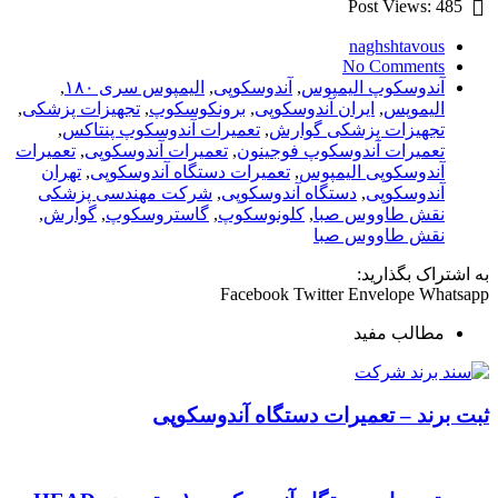
Post Views:
485
naghshtavous
No Comments
آندوسکوپ الیمپوس
,
آندوسکوپی
,
الیمپوس سری ۱۸۰
,
الیموپس
,
ایران آندوسکوپی
,
برونکوسکوپ
,
تجهیزات پزشکی
,
تجهیزات پزشکی گوارش
,
تعمیرات آندوسکوپ پنتاکس
,
تعمیرات آندوسکوپ فوجینون
,
تعمیرات آندوسکوپی
,
تعمیرات
آندوسکوپی الیمپوس
,
تعمیرات دستگاه آندوسکوپی
,
تهران
آندوسکوپی
,
دستگاه آندوسکوپی
,
شرکت مهندسی پزشکی
نقش طاووس صبا
,
کلونوسکوپ
,
گاستروسکوپ
,
گوارش
,
نقش طاووس صبا
به اشتراک بگذارید:
Facebook
Twitter
Envelope
Whatsapp
مطالب مفید
ثبت برند – تعمیرات دستگاه آندوسکوپی